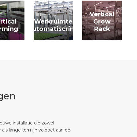
Vertical
rtical
Werkruimte
Grow
rming
automatisering
Rack
gen
uwe installatie die zowel
te als lange termijn voldoet aan de