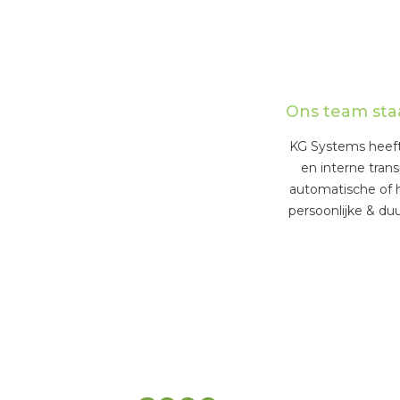
Ons team staa
KG Systems heeft 
en interne tra
automatische of 
persoonlijke & du