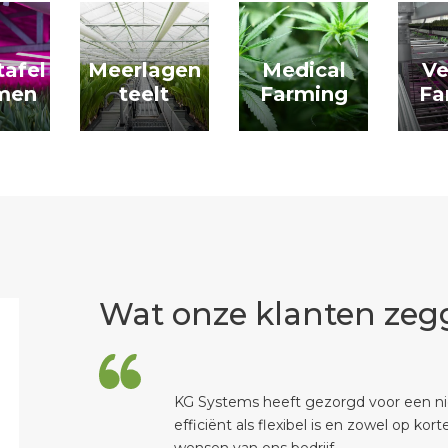
afel
Meerlagen
Medical
Ve
men
teelt
Farming
Fa
Wat onze klanten zeg
KG Systems heeft gezorgd voor een nie
efficiënt als flexibel is en zowel op kor
wensen van ons bedrijf