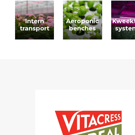
Intern
Aeroponic
Kweekt
transport
benches
syste