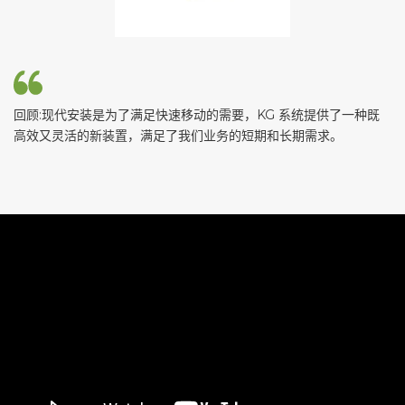
回顾:现代安装是为了满足快速移动的需要，KG 系统提供了一种既
回
高效又灵活的新装置，满足了我们业务的短期和长期需求。
高