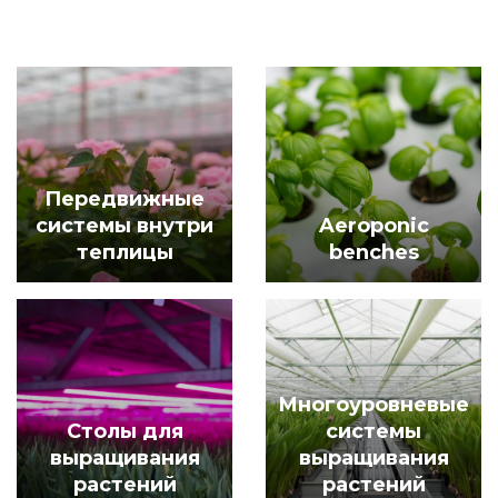
Передвижные
системы внутри
Aeroponic
теплицы
benches
Многоуровневые
Столы для
системы
выращивания
выращивания
растений
растений