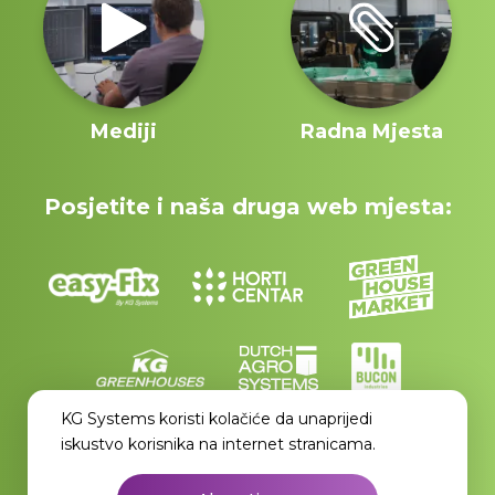
Mediji
Radna Mjesta
Posjetite i naša druga web mjesta:
KG Systems koristi kolačiće da unaprijedi
iskustvo korisnika na internet stranicama.